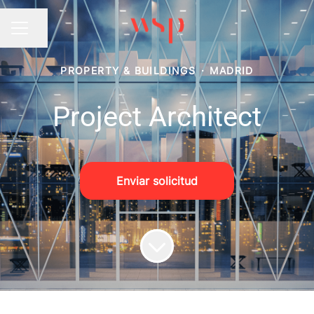
Compartir página
MENÚ DE EMPLEO
PROPERTY & BUILDINGS
·
MADRID
Project Architect
Enviar solicitud