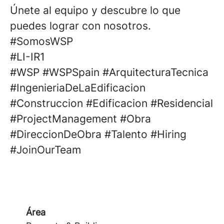
Únete al equipo y descubre lo que
puedes lograr con nosotros.
#SomosWSP
#LI-IR1
#WSP #WSPSpain #ArquitecturaTecnica
#IngenieriaDeLaEdificacion
#Construccion #Edificacion #Residencial
#ProjectManagement #Obra
#DireccionDeObra #Talento #Hiring
#JoinOurTeam
Área