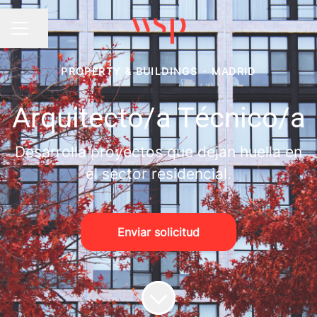
Compartir página
MENÚ DE EMPLEO
PROPERTY & BUILDINGS
·
MADRID
Arquitecto/a Técnico/a
Desarrolla proyectos que dejan huella en
el sector residencial.
Enviar solicitud