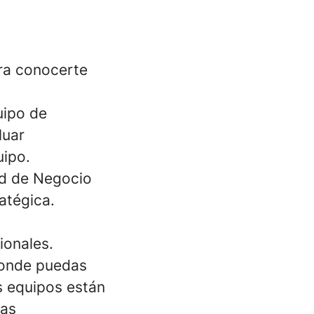
ara conocerte
uipo de
luar
uipo.
dad de Negocio
atégica.
ionales.
donde puedas
s equipos están
las