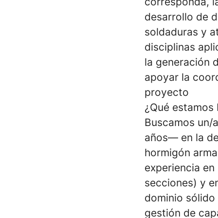
corresponda, l
desarrollo de d
soldaduras y at
disciplinas apl
la generación 
apoyar la coord
proyecto
¿Qué estamos 
Buscamos un/a 
años— en la de
hormigón armad
experiencia en
secciones) y e
dominio sólido
gestión de cap