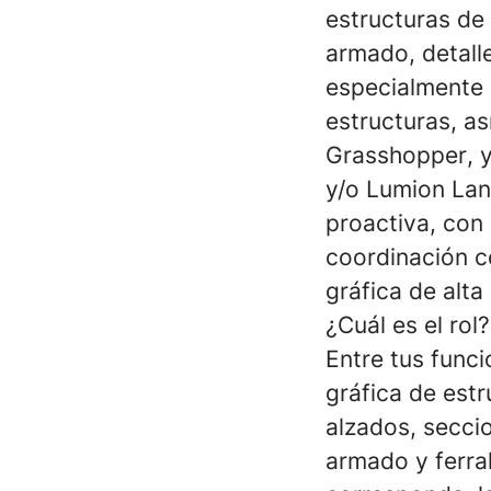
estructuras de
armado, detall
especialmente 
estructuras, a
Grasshopper
, 
y/o
Lumion La
proactiva, con 
coordinación c
gráfica de alta
¿Cuál es el rol?
Entre tus funci
gráfica de est
alzados, secci
armado y ferra