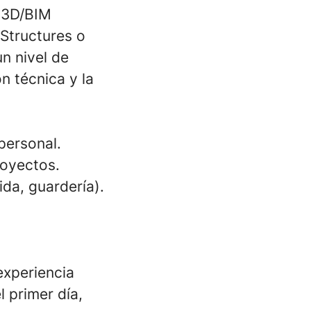
s 3D/BIM
 Structures o
n nivel de
n técnica y la
personal.
royectos.
ida, guardería).
experiencia
 primer día,