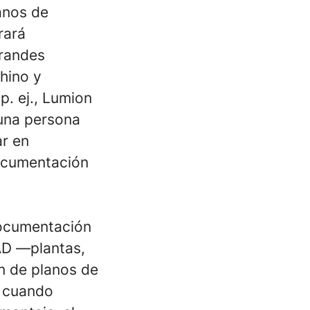
anos de
rará
grandes
hino y
p. ej.,
Lumion
 una persona
ar en
documentación
 documentación
CAD —plantas,
n de planos de
, cuando