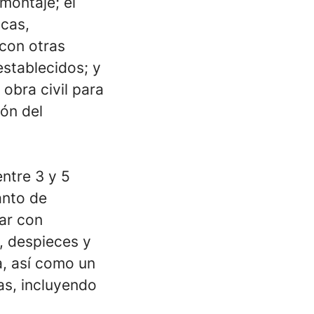
montaje; el
acas,
 con otras
establecidos; y
obra civil para
ión del
ntre 3 y 5
anto de
ar con
, despieces y
a, así como un
as, incluyendo