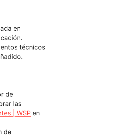
zada en
icación.
entos técnicos
añadido.
or de
rar las
ntes | WSP
en
n de