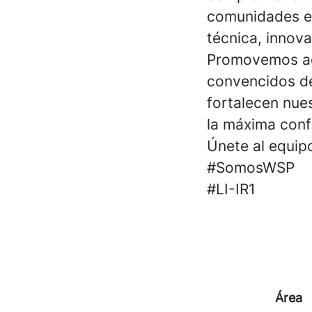
comunidades en
técnica, innova
Promovemos act
convencidos de
fortalecen nue
la máxima conf
Únete al equip
#SomosWSP
#LI-IR1
Área