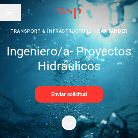
Compartir página
MENÚ DE EMPLEO
TRANSPORT & INFRASTRUCTURE
·
SANTANDER
Ingeniero/a- Proyectos
Hidráulicos
Enviar solicitud